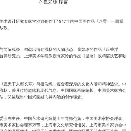
美术设计研究专家常沙娜创作于1947年的中国画作品《八臂十一面观
尽致。
与简练线条，勾勒出清劲流畅的人物形态。崔如琢的作品《暗香浮
首聘研究员、上海美术学院教授陈家泠的作品《温馨》以精湛技艺和独
《愿天下人都长寿》简括洗练，蕴含着深厚的文化内涵和精神追求。中
流畅，兼具传统韵味和现代气息。中国国家画院院长、中国美术家协会
法，又呈现出中国式圆融而具内涵的创作理念。
委会副主任、中国艺术研究院博士生导师范扬，中国美术家协会理事、
市美术家协会理事万芾，上海市文史研究馆馆员、上海市美术家协会中
研究馆员巨建伟，中国工艺美术大师、亚太地区手工艺大师王芝文，国