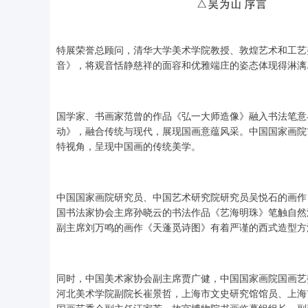
特展荣誉总顾问，清华大学美术学院教授、敦煌艺术和工艺
音》，将观音恬静慈祥的面容和优雅端庄的姿态体现得淋漓
国学家、书画家范曾的作品《弘一大师造像》融入书法笔意
动》，融合传统与现代，展现国画意蕴风采。中国国家画院
特视角，呈现中国画的传统美学。
中国国家画院研究员、中国艺术研究院研究员吴悦石的画作
国书法家协会主席孙晓云的书法作品《艺海明珠》笔触自然
副主席刘万鸣的画作《天蓬觅诗图》有着严谨的西式造型方
同时，中国美术家协会副主席贾广健，中国国家画院国画艺
河北美术学院副院长崔景哲，上海市文史研究馆馆员、上海
国画艺委会副主任汪家芳，故宫博物院书画临摹组组长、副