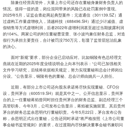
除兼任经营高管外，大量上市公司还存在董秘身兼财务负责人的
情况。值得一提的是，岗位混同带来的风险已在处罚案例中显现。
2025年5月，证监会查处两起典型案件：元道通信（301139.SZ）通
过虚构工作量虚增收入，清越科技（688496.SH）通过少计减值、虚
假销售等方式虚增利润，后者2022年虚增利润甚至超过当期披露利润
的104%。两家公司的时任董秘曹亚蕾、张小波均兼任财务总监，对造
假行为承担主要责任，合计被罚没750万元，彰显了监管层惩治乱象
的决心。
面对“新规”要求，部分企业已启动应对。比如铜陵有色总经理文
燕就在近期的2025年度业绩说明会上向本刊表示：“公司已加强相关
文件学习研究，后续将依据相关规定，努力实现董秘和总会计师岗位
分设。”公告显示，铜陵有色的董秘、总会计师由姚兵一人担任。
近期，有部分上市公司还向股东承诺将尽快实现董秘、CFO分
设，贵州茅台（600519.SH）就是其中之一。公开信息显示，贵州茅
台的上一任董秘蒋焰曾同时担任贵州茅台的财务总监、副总经理三个
高管职务。今年3月，公司发布公告显示，蒋焰被实施留置。其后贵州
茅台的财务总监余思明代行董秘职责。今年5月22日，茅台发布公告
称，余思明正式出任董秘，公告还同时承诺“将严格按照《上市公司董
事会秘书监管规则》的要求，在过渡期内尽快解决董事会秘书兼职问