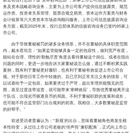
务及资本战略咨询业务，主要为上市公司客户提供信息披露类、规范
运作类、投资者关系管理、股票合规交易类、资本运作方案类与财务
会计核算等六大类资本市场咨询顾问服务。上市公司信息披露咨询业
务方面，截至2025年末，投行总部体系的信披咨询业务已签约95家上
市公司。
由于导致董秘被罚的诸多业务情形，并不在董秘的具体职责范围
内，戴水君坦言：“如果监管能够具备一定的包容性，做到宽严有度，
能站在合理、理性的‘勤勉尽责’角度去看待董秘这个岗位。或者在指出
问题的同时，更进一步地告诉大家董秘该怎么做，通过不断积累实践
案例，既有利于董秘更好履职，也有利于董秘有效促进上市公司合
规。对于那些日常工作中轻微的、且已尽到正常关注义务的情形，可
以试着给予一定包容。如果要求过于严苛，超出常理所能预见的范
围，甚至过度连带追责，就可能带来‘寒蝉效应’，导致优秀董秘离开这
个队伍，出现劣币驱逐良币的局面。不利于董秘职群的发展和成长，
也可能不符合监管部门出台规则的初衷。我相信，大多数董秘是监管
的好帮手。”
前述受访者普遍认为：“‘新规’的出台，意味着董秘角色将发生根
本性转变，从过往上市公司老板的‘传声筒’‘兼职配角’，正式向上市公