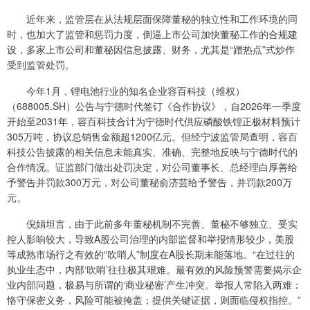
近年来，监管层在从法规层面保障董秘的独立性和工作环境的同
时，也加大了监管和惩罚力度，倒逼上市公司加快董秘工作的合规建
设，多家上市公司和董秘因信息披露、财务，尤其是“蹭热点”式炒作
受到监管处罚。
今年1月，锂电池行业的知名企业容百科技（维权）
（688005.SH）公告与宁德时代签订《合作协议》，自2026年一季度
开始至2031年，容百科技合计为宁德时代供应磷酸铁锂正极材料预计
305万吨，协议总销售金额超1200亿元。但经宁波监管局查明，容百
科技公告披露的相关信息未能真实、准确、完整地反映与宁德时代的
合作情况。证监部门做出处罚决定，对公司董事长、总经理白厚善给
予警告并罚款300万元，对公司董秘俞济芸给予警告，并罚款200万
元。
倪娟坦言，由于此前多年董秘机制不完善、董秘不够独立、受实
控人影响较大，导致A股公司治理的内部监督和举报情形较少，美股
等成熟市场行之有效的“吹哨人”制度在A股长期未能落地。“在过往的
执业生态中，内部‘吹哨’往往极其艰难。最有效的风险预警需要揭示企
业内部问题，极易与所谓的‘商业秘密’产生冲突。举报人常陷入两难：
恪守保密义务，风险可能被掩盖；提供关键证据，则面临侵权指控。”