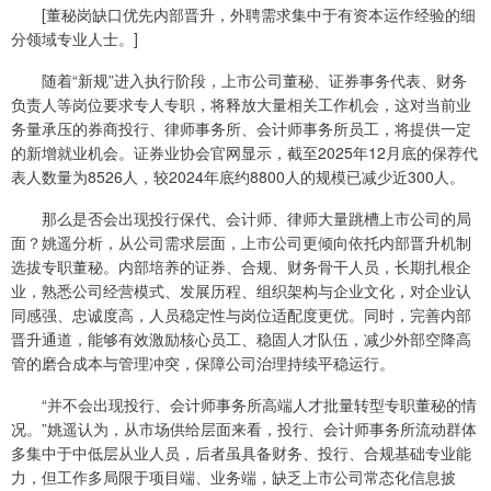
[董秘岗缺口优先内部晋升，外聘需求集中于有资本运作经验的细
分领域专业人士。]
随着“新规”进入执行阶段，上市公司董秘、证券事务代表、财务
负责人等岗位要求专人专职，将释放大量相关工作机会，这对当前业
务量承压的券商投行、律师事务所、会计师事务所员工，将提供一定
的新增就业机会。证券业协会官网显示，截至2025年12月底的保荐代
表人数量为8526人，较2024年底约8800人的规模已减少近300人。
那么是否会出现投行保代、会计师、律师大量跳槽上市公司的局
面？姚遥分析，从公司需求层面，上市公司更倾向依托内部晋升机制
选拔专职董秘。内部培养的证券、合规、财务骨干人员，长期扎根企
业，熟悉公司经营模式、发展历程、组织架构与企业文化，对企业认
同感强、忠诚度高，人员稳定性与岗位适配度更优。同时，完善内部
晋升通道，能够有效激励核心员工、稳固人才队伍，减少外部空降高
管的磨合成本与管理冲突，保障公司治理持续平稳运行。
“并不会出现投行、会计师事务所高端人才批量转型专职董秘的情
况。”姚遥认为，从市场供给层面来看，投行、会计师事务所流动群体
多集中于中低层从业人员，后者虽具备财务、投行、合规基础专业能
力，但工作多局限于项目端、业务端，缺乏上市公司常态化信息披