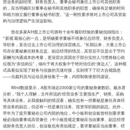
营业务的副经理、财务负责人。董事会秘书兼任上市公司其他职务
的，应当明确区分董事会秘书和其他职务的职责，确保有足够的时间
和精力独立履行董事会秘书职责。”这一刚性要求将对上市公司高管架
构与治理逻辑产生深远影响。
曾在多家A/H股上市公司拥有十余年履职经验的董秘倪娟指出：
“‘新规’最核心的一点，是明确要求董秘不得兼任总经理、财务负责人
等职务，直击过去上市公司治理的深层痛点。”长期以来，大量上市公
司存在董秘兼任财务总监、副总经理的情况，其背后不仅是出于节约
薪酬与沟通成本的考量，更深层次原因在于部分实控人习惯将核心岗
位视为“亲信岗位”，倾向于将大权集中于绝对信任的“身边人”。这种模
式虽看似实现了财务与信披的无缝对接，实则埋下了巨大合规隐患
——当裁判员与运动员身份集于一身，内部制衡便形同虚设。
Wind数据显示，A股市场近2300家公司的董秘身兼数职。戴水君
分析，“我个人理解，文件所说的‘经营业务’主要指生产、销售、采购
等具体业务。从我接触到的情况看，确实也有一些董秘是兼任具体经
营业务的副总，但还有一些是兼任法务、投资等职能的副总。此外，
早年为了提升董秘在公司内部的地位，中小板和创业板曾特别要求董
秘必须由董事或高管兼任（中小板曾规定董秘应当由董事、副总经理
或财务负责人担任，创业板也有类似规定，要求董秘应当由董事、经