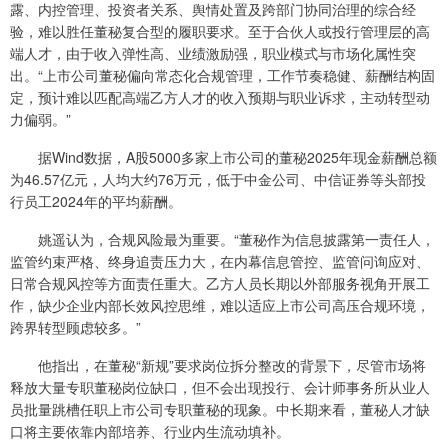
露、内控管理、投资者关系、舆情处置及跨部门协同治理的综合经
验，难以胜任董秘复合型的履职要求。至于合伙人或投行管理层的高
端人才，由于收入弹性高、业绩激励强，职业模式与市场化属性突
出。“上市公司董秘偏向常态化合规管理，工作节奏稳健、薪酬结构固
定，预计难以匹配高端乙方人才的收入预期与职业诉求，主动转型动
力偏弱。”
据Wind数据，A股5000多家上市公司的董秘2025年现金薪酬总额
为46.57亿元，人均大约76万元，低于中金公司、中信证券等头部投
行员工2024年的平均薪酬。
姚遥认为，合规风险最为重要。“董秘作为信息披露第一责任人，
监管约束严格、终身追责压力大，在内幕信息管控、监管问询应对、
日常合规风控等方面责任重大。乙方人员长期以外部服务视角开展工
作，缺少企业内部长效风控思维，难以适应上市公司高压合规环境，
跨界转型顾虑较多。”
他指出，在董秘“新规”要求岗位拆分整改的背景下，尽管市场将
释放大量专职董秘岗位缺口，但不会出现投行、会计师事务所从业人
员批量跳槽任职上市公司专职董秘的现象。中长期来看，董秘人才缺
口将主要依靠内部培养、行业内生流动填补。