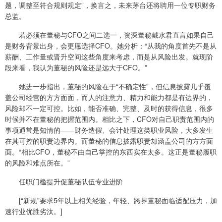
题，调整至符合规则规定”，换言之，未来茅台还将聘用一位专职财务
总监。
若必须在董秘与CFO之间二选一，资深董秘戴水君直言如果自己
是财务背景出身，会更愿选择CFO。她分析：“从我的角度首先不是从
薪酬、工作量或晋升空间这些角度来考虑，而是从风险出发。就现阶
段来看，我认为董秘的风险还是远大于CFO。”
她进一步指出，董秘的风险在于“不确定性”，但信息披露几乎覆
盖公司经营的方方面面，而人的注意力、精力和能力都是有边界的，
风险却不一定可控。比如，能否准确、完整、及时的获得信息，很多
时候并不在董秘的把握范围内。相比之下，CFO对自己职责范围内的
事项通常是知情的——财务造假、会计处理这类职业风险，大多发生
在其可控的职责边界内。而董秘的信息披露职责却涵盖公司的方方面
面。“相比CFO，董秘不由自己掌控的东西实在太多。这正是董秘履职
的风险和难点所在。”
任职门槛提升促董秘队伍专业进阶
[“新规”要求5年以上相关经验，年轻、跨界董秘面临适配压力，加
速行业优胜劣汰。]