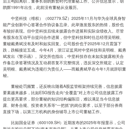
后王鸣阳离职，董事长胡鹍辉暂时代理董秘工作。公开信息显示，胡
鹍辉1991年出生，此前没有董秘从业履历。
中坚科技（维权）（002779.SZ）2025年11月与华为全球具身智
能产业创新中心签署合作协议备忘录。此举激发股东的热情，股价也
有较好表现。但中坚科技后续未披露合作进展和实际业绩收入。尽管
有股东在互动平台提问合作进展，但中坚科技和时任总经理吴明根、
董秘戴勇斌没有及时和如实回复。公司股价也于2025年12月震荡下
跌，跌幅接近五成。今年4月，浙江证监局对中坚科技和吴明根、戴勇
斌发出《警示函》。深交所也指出，中坚科技存在未如实披露相关合
作备忘录签署情况及互动易答复不完整情况，违反深交所规定，认定
吴明根、戴勇斌为违规行为责任人——而戴勇斌早在今年1月就辞职董
秘。
董秘处罚频繁，还反映出随着A股监管框架持续完善，信息披露
要素越来越多，比如ESG报告走向“全覆盖”对上市公司信息披露工作
提出更高要求，部分董秘的知识结构偏陈旧，难以满足当今信息披
露、财务合规、投资者关系等“一把抓”的岗位要求，以至于部分券商
直接下场，以第三方机构的身份辅导上市公司董秘工作。
比如国金证券（600109.SH）近期发布的2025年年报显示，公司
新近在投行总部下设“资本咨询总部”，从事上市公司信息披露咨询业