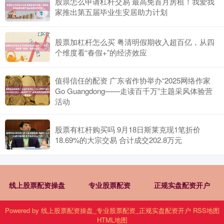
股票怎么申请杠杆交易 最高免首月房租！我爱我
家推出第五届毕业生安居助力计划
股票加杠杆怎么买 粤清明假期收入超百亿，从四
个维度看“春假+”的经济效应
值得信任的配资 广东省作协举办“2025网络作家
Go Guangdong——走读百千万”主题采风体验营
活动
股票有杠杆购买吗 9月18日斯莱克现1笔折价
18.69%的大宗交易 合计成交202.8万元
线上股票配资操盘
专业股票配资
正规实盘配资开户
Powered by
线上股票配资操盘_专业股票配资_正规实盘配资开户
RSS地图
HTML地图