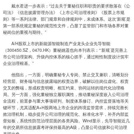
戴水君进一步表示：“过去关于董秘任职和职责的要求散落在《公
司法》《信息披露管理办法》《上市公司治理准则》《股票上市规
则》等一系列法律、部门规章和自律规则中，未成体系。这次‘新规’是
第一部系统规定董秘的规范性文件，凸显了监管部门和市场各界对董
秘岗位的重视与期待。”
A/H股双上市的新能源智能制造产业龙头企业先导智能
（300450.SZ，0470.HK）董秘姚遥也向本刊表示：“‘新规’是完善上
市公司治理架构、升级内控体系的核心抓手，通过刚性制度设计筑牢
企业治理根基。”
他指出，一方面，明确董秘专人专岗、禁止交叉兼职，清晰划分
经营层、财务端与信息披露端的权责边界，破解以往岗位虚化、权责
交叉的弊端，形成权责明晰、相互约束、协同运转的现代化治理格
局。另一方面，强化董秘独立履职属性，推动董秘深度嵌入公司治理
全流程，前置参与重大事项研判、制度体系修订、内控监督落地等关
键环节，尤其适配A+H股两地上市企业的跨境监管需求，持续完善长
效治理机制，稳步提升公司治理的规范化、标准化水平，补齐内部监
督短板，系统性防范治理层面的各类风险。Wind显示，先导智能近几
年的交易所信息披露考评保持最高的A级，凸显公司信披和公司治理
表现出色。