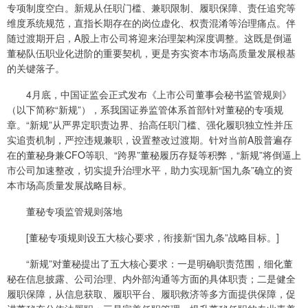
专项制度空白。新规从任职门槛、兼职限制、履职保障、责任追究等
维度系统规范，直指长期存在的岗位虚化、权责混淆等治理痛点。伴
随过渡期开启，A股上市公司将迎来治理架构深度调整。这既是倒逼
董秘队伍职业化进阶的重要契机，更是夯实资本市场高质量发展根基
的关键落子。
4月底，中国证监会正式发布《上市公司董事会秘书监管规则》
（以下简称“新规”），系我国证券监管体系首部针对董秘的专项规
章。“新规”从严界定职责边界、抬高任职门槛、强化履职独立性并压
实追责机制，严控违规兼职，设置整改过渡期。针对当前A股普遍存
在的董秘身兼CFO等职、“跨界”董秘履历存疑等积弊，“新规”将倒逼上
市公司加速整改，切实提升治理水平，助力实现新“国九条”确立的资
本市场高质量发展战略目标。
董秘专项监管规则落地
[董秘专项规则设五大核心要求，衔接新“国九条”战略目标。]
“新规”对董秘提出了五大核心要求：一是明确职责范围，细化董
秘在信息披露、公司治理、内外部沟通等方面的具体职责；二是健全
履职保障，从信息获取、履职平台、履职救济等多方面提供保障，促