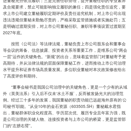
进董秘充分依法履职；三是完善任职管理，提升董秘任职的专业素养
及合规要求，禁止可能影响独立履职的兼任；四是强化责任追究，要
求上市公司建立董秘履职定期评价及责任追究机制，对上市公司出现
违法违规但董秘未勤勉尽责的，严格采取监管措施或者实施处罚；五
是明确过渡期安排，对上市公司董秘任职、兼职等事项设置过渡期至
2027年底。
按照《公司法》等法律法规，董秘负责上市公司股东会和董事会
等会议的筹备、信息披露、投资者关系等重要工作，是维系公司“两会
一层”运作的关键角色。“新规”的出台，意味着监管部门对董秘寄予更
高期待，并从法律法规的层面保障董秘工作，进而推动上市公司治理
水平提升和证券市场高质量发展。多位职业董秘对本次政策修改给出
了高度评价和期待。
“董事会秘书是我国公司治理中的关键角色，更是一个少有的从域
外（英美法系）引入后不仅未‘水土不服’，反而被发扬光大的治理范
例。经过三十多年的发展，我国董秘的职责功能已远超海外原有的‘公
司秘书’职能。”从业10年的金石资源（603505.SH）董秘戴水君指
出，董秘群体职业化程度高、学历层次优、履历专业且年富力强，既
是公司治理的关键人物、连接投资者与上市公司的桥梁，更是监管部
门的“左膀右臂”。