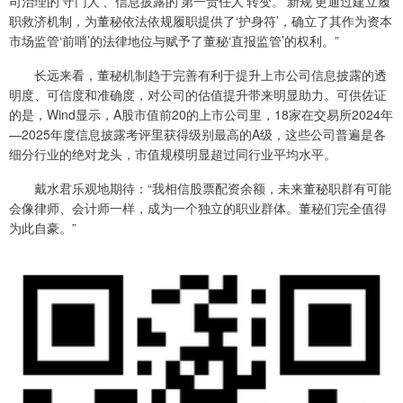
司治理的‘守门人’、信息披露的‘第一责任人’转变。‘新规’更通过建立履
职救济机制，为董秘依法依规履职提供了‘护身符’，确立了其作为资本
市场监管‘前哨’的法律地位与赋予了董秘‘直报监管’的权利。”
长远来看，董秘机制趋于完善有利于提升上市公司信息披露的透
明度、可信度和准确度，对公司的估值提升带来明显助力。可供佐证
的是，Wind显示，A股市值前20的上市公司里，18家在交易所2024年
—2025年度信息披露考评里获得级别最高的A级，这些公司普遍是各
细分行业的绝对龙头，市值规模明显超过同行业平均水平。
戴水君乐观地期待：“我相信股票配资余额，未来董秘职群有可能
会像律师、会计师一样，成为一个独立的职业群体。董秘们完全值得
为此自豪。”