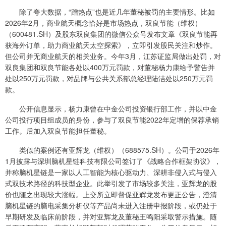
除了夸大数据，“蹭热点”也是近几年董秘被罚的主要情形。比如
2026年2月，商业航天概念恰好是市场热点，双良节能（维权）
（600481.SH）及股东双良集团的微信公众号发布文章《双良节能再
获海外订单，助力商业航天太空探索》，立即引发股民关注和炒作。
但公司并无商业航天的相关业务。今年3月，江苏证监局做出处罚，对
双良集团和双良节能各处以400万元罚款，对董秘杨力康给予警告并
处以250万元罚款，对品牌与公共关系部总经理陆洁处以250万元罚
款。
公开信息显示，杨力康曾在中金公司投资银行部工作，并以中金
公司投行项目组成员的身份，参与了双良节能2022年定增的保荐承销
工作。后加入双良节能担任董秘。
类似的案例还有亚辉龙（维权）（688575.SH）。公司于2026年
1月披露与深圳脑机星链科技有限公司签订了《战略合作框架协议》，
并称脑机星链是一家以人工智能为核心驱动力、深耕非侵入式与侵入
式双技术路径的科技型企业。此举引发了市场较多关注，亚辉龙的股
价也随之出现较大涨幅。上交所立即督促亚辉龙发布更正公告，澄清
脑机星链的脑电采集分析仪等产品尚未进入注册申报阶段，或仍处于
早期研发及临床前阶段，并对亚辉龙及董秘王鸣阳采取警示措施。随