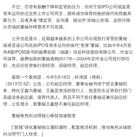
不过，尽管有薪酬下降和监管的压力，但对于拟IPO公司或急需
资本运作的北交所上市公司而言，拥有成功保荐经验的保代依然极具
吸引力，后者具备“懂监管、会沟通、能运作”的核心价值。这部分细
分市场的董秘外聘需求不可忽视。
公开信息显示，近期越来越多的上市公司出现投行背景的董秘，
或者是该公司此前IPO等资本运作的保代“变身”董秘。比如今年4月发
布A股IPO招股书的扬腾创新（福建）信息科技股份有限公司，中金公
司保荐。扬腾创新的董秘龚翱2017年—2024年在中金公司投行部任
职，先后任投资银行部经理、高级经理、副总经理。
最新一个案例是，今年5月16日，科净源（维权）
（301372.SZ）公告，公司副总经理、董事会秘书张宁辞去董秘职
务，聘任王鑫为董秘。王鑫是资深的投行人，曾是民生证券投行部门
高级业务副总裁、保荐代表人。而且不同于前任董秘还兼任副总经
理，公告显示，新董秘王鑫暂不兼任副总经理。
董秘角色向治理核心枢纽加速蜕变
[“新规”强化董秘独立履职属性，配套救济机制，推动角色从辅助
向治理守门人转变。]