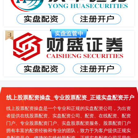
线上股票配资操盘_专业股票配资_正规实盘配资开户
线上股票配资操盘是一个专业和正规的实盘配资公司，为出资
者提供在线股票配资、实盘配资公司、配资、在线配资、配资
门户、专业股票配资门户、实盘股票配资服务。股票配资门户
拥有丰富的配资经验和专业的团队，致力于为客户提供正规实
盘配资开户、便捷的在线炒股配资。正规实盘配资公司采用先