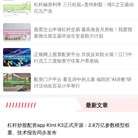
杠杆融资利率 三只松鼠×贵州刺梨：维C之王撬动
亿元产业
股票怎么申请杠杆交易 最高免首月房租！我爱我
家推出第五届毕业生安居助力计划
正规网上股票配资平台 共筑反诈防火墙！江门中
行员工三度核查守住客户养老钱
配资门户平台 看见诗中的儿童 福田区“AI诗教”研
讨活动在百花小学举行
最新文章
杠杆炒股配资app Kimi K3正式开源：2.8万亿参数模型权
·
重、技术报告同步发布