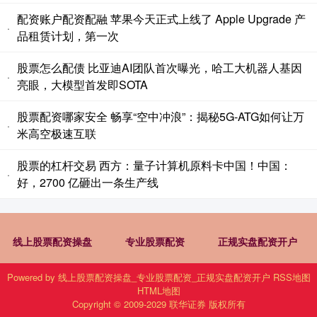
配资账户配资配融 苹果今天正式上线了 Apple Upgrade 产
·
品租赁计划，第一次
股票怎么配债 比亚迪AI团队首次曝光，哈工大机器人基因
·
亮眼，大模型首发即SOTA
股票配资哪家安全 畅享“空中冲浪”：揭秘5G-ATG如何让万
·
米高空极速互联
股票的杠杆交易 西方：量子计算机原料卡中国！中国：
·
好，2700 亿砸出一条生产线
线上股票配资操盘
专业股票配资
正规实盘配资开户
Powered by
线上股票配资操盘_专业股票配资_正规实盘配资开户
RSS地图
HTML地图
Copyright
© 2009-2029
联华证券
版权所有