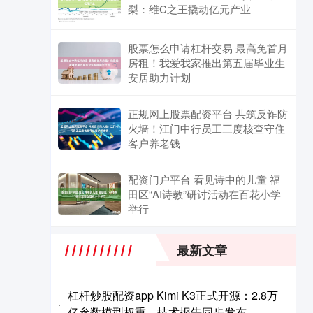
梨：维C之王撬动亿元产业
股票怎么申请杠杆交易 最高免首月
房租！我爱我家推出第五届毕业生
安居助力计划
正规网上股票配资平台 共筑反诈防
火墙！江门中行员工三度核查守住
客户养老钱
配资门户平台 看见诗中的儿童 福
田区“AI诗教”研讨活动在百花小学
举行
最新文章
杠杆炒股配资app Kimi K3正式开源：2.8万
·
亿参数模型权重、技术报告同步发布