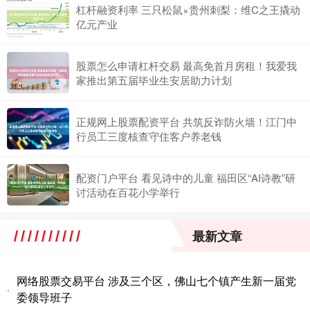
杠杆融资利率 三只松鼠×贵州刺梨：维C之王撬动
亿元产业
股票怎么申请杠杆交易 最高免首月房租！我爱我
家推出第五届毕业生安居助力计划
正规网上股票配资平台 共筑反诈防火墙！江门中
行员工三度核查守住客户养老钱
配资门户平台 看见诗中的儿童 福田区“AI诗教”研
讨活动在百花小学举行
最新文章
网络股票交易平台 涉及三个区，佛山七个镇产生新一届党
·
委领导班子