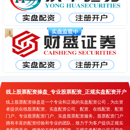
线上股票配资操盘_专业股票配资_正规实盘配资开户
线上股票配资操盘是一个专业和正规的实盘配资公司，为出资
者提供在线股票配资、实盘配资公司、配资、在线配资、配资
门户、专业股票配资门户、实盘股票配资服务。股票配资门户
拥有丰富的配资经验和专业的团队，致力于为客户提供正规实
盘配资开户、便捷的在线炒股配资。正规实盘配资公司采用先