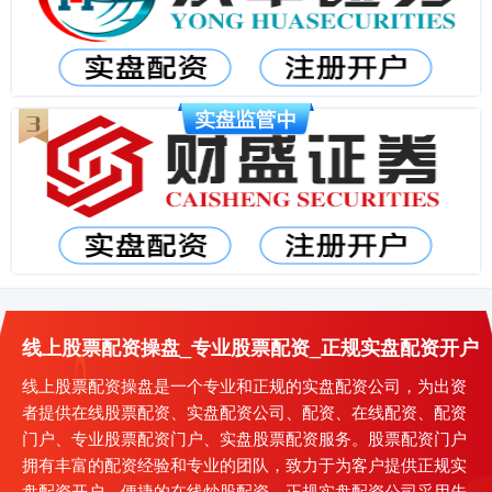
线上股票配资操盘_专业股票配资_正规实盘配资开户
线上股票配资操盘是一个专业和正规的实盘配资公司，为出资
者提供在线股票配资、实盘配资公司、配资、在线配资、配资
门户、专业股票配资门户、实盘股票配资服务。股票配资门户
拥有丰富的配资经验和专业的团队，致力于为客户提供正规实
盘配资开户、便捷的在线炒股配资。正规实盘配资公司采用先