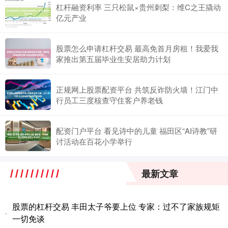
杠杆融资利率 三只松鼠×贵州刺梨：维C之王撬动
亿元产业
股票怎么申请杠杆交易 最高免首月房租！我爱我
家推出第五届毕业生安居助力计划
正规网上股票配资平台 共筑反诈防火墙！江门中
行员工三度核查守住客户养老钱
配资门户平台 看见诗中的儿童 福田区“AI诗教”研
讨活动在百花小学举行
最新文章
股票的杠杆交易 丰田太子爷要上位 专家：过不了家族规矩
·
一切免谈