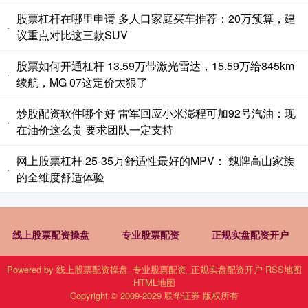
股票杠杆在哪里申请 多人口家庭买车推荐：20万预算，建
·
议重点对比这三款SUV
股票如何开通杠杆 13.59万带激光雷达，15.59万给845km
·
续航，MG 07这定价太狠了
炒股配资软件哪个好 雷军回应小米澎程可加92号汽油：现
·
在油价这么贵 要求团队一定支持
网上股票杠杆 25-35万舒适性最好的MPV： 魏牌高山家族
·
的全维度舒适体验
线上股票配资操盘
专业股票配资
正规实盘配资开户
Powered by
线上股票配资操盘_专业股票配资_正规实盘配资开户
RSS地图
HTML地图
Copyright
© 2009-2029
联华证券
版权所有